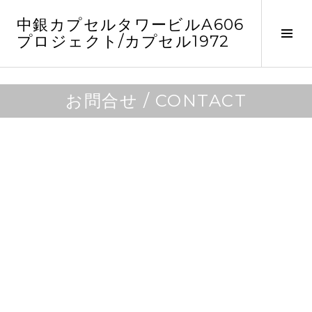
コ
中銀カプセルタワービルA606
ン
サ
プロジェクト/カプセル1972
テ
イ
ン
ド
ツ
バ
へ
お問合せ / CONTACT
ー
ス
切
キ
り
ッ
替
プ
え