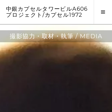
コ
中銀カプセルタワービルA606
ン
サ
プロジェクト/カプセル1972
テ
イ
ン
ド
ツ
バ
へ
撮影協力・取材・執筆 / MEDIA
ー
ス
切
キ
り
ッ
替
プ
え